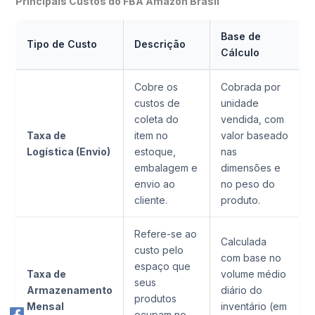
Principais Custos do FBA Amazon Brasil
Base de
Tipo de Custo
Descrição
Cálculo
Cobre os
Cobrada por
custos de
unidade
coleta do
vendida, com
Taxa de
item no
valor baseado
Logística (Envio)
estoque,
nas
embalagem e
dimensões e
envio ao
no peso do
cliente.
produto.
Refere-se ao
Calculada
custo pelo
com base no
espaço que
Taxa de
volume médio
seus
Armazenamento
diário do
produtos
Mensal
inventário (em
ocupam no