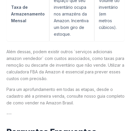
espaço que seu
Volume do
Taxa de
inventário ocupa
inventário
Armazenamento
nos armazéns da
(em
Mensal
Amazon. Incentiva
metros
um bom giro de
cúbicos).
estoque.
Além dessas, podem existir outros `serviços adicionais
amazon vendedor` com custos associados, como taxas para
remoção ou descarte de inventário que não vende. Utilizar a
calculadora FBA da Amazon é essencial para prever esses
custos com precisão.
Para um aprofundamento em todas as etapas, desde o
cadastro até a primeira venda, consulte nosso guia completo
de como vender na Amazon Brasil.
---