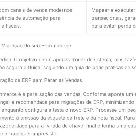
o com canais de venda modernos
Mapear e executar 
usência de automação para
transacionais, gar
e fiscais.
para evitar perda d
a Migração do seu E-commerce
ida. O objetivo não é apenas trocar de sistema, mas fazê
o segura e fluida, seguindo um guia de boas práticas de s
igração de ERP sem Parar as Vendas
ommerce é a paralisação das vendas. Conforme aponta um 
angs) é recomendada para migrações de ERP, minimizando
 enquanto configura e testa o novo ERP. Processe um peq
mento à emissão da etiqueta de frete e da nota fiscal. Par
azonalidade para a 'virada de chave' final e tenha uma eq
onar qualquer imprevisto.