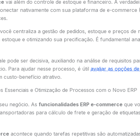
ce
vai além do controle de estoque e financeiro. A verdade
conectar nativamente com sua plataforma de e-commerce (
ces.
 você centraliza a gestão de pedidos, estoque e preços de 
estoque e otimizando sua precificação. É fundamental anal
e pode ser decisiva, auxiliando na análise de requisitos pa
io. Para ajudar nesse processo, é útil
avaliar as opções 
custo-benefício atrativo.
des Essenciais e Otimização de Processos com o Novo ERP
seu negócio. As
funcionalidades ERP e-commerce
que vo
ransportadoras para cálculo de frete e geração de etiquet
erce
acontece quando tarefas repetitivas são automatizada