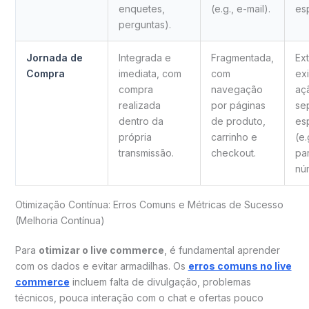
enquetes,
(e.g., e-mail).
es
perguntas).
Jornada de
Integrada e
Fragmentada,
Ext
Compra
imediata, com
com
ex
compra
navegação
aç
realizada
por páginas
se
dentro da
de produto,
es
própria
carrinho e
(e.
transmissão.
checkout.
pa
nú
Otimização Contínua: Erros Comuns e Métricas de Sucesso
(Melhoria Contínua)
Para
otimizar o live commerce
, é fundamental aprender
com os dados e evitar armadilhas. Os
erros comuns no live
commerce
incluem falta de divulgação, problemas
técnicos, pouca interação com o chat e ofertas pouco