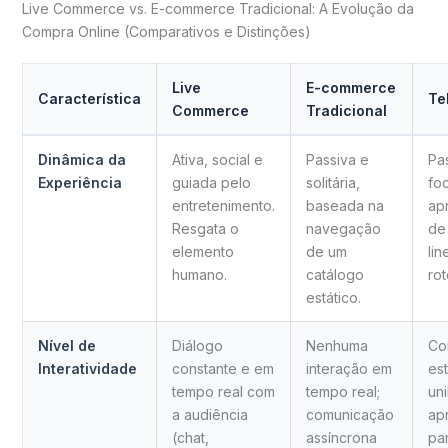
Live Commerce vs. E-commerce Tradicional: A Evolução da
Compra Online (Comparativos e Distinções)
Live
E-commerce
Característica
Te
Commerce
Tradicional
Dinâmica da
Ativa, social e
Passiva e
Pa
Experiência
guiada pelo
solitária,
fo
entretenimento.
baseada na
ap
Resgata o
navegação
de
elemento
de um
lin
humano.
catálogo
rot
estático.
Nível de
Diálogo
Nenhuma
Co
Interatividade
constante e em
interação em
est
tempo real com
tempo real;
uni
a audiência
comunicação
ap
(chat,
assíncrona
pa