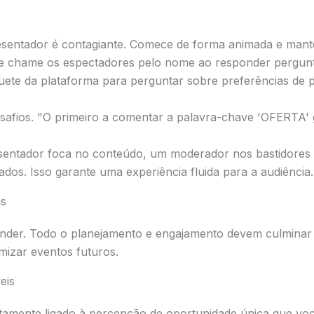
sentador é contagiante. Comece de forma animada e manten
e chame os espectadores pelo nome ao responder pergunta
ete da plataforma para perguntar sobre preferências de p
safios. "O primeiro a comentar a palavra-chave 'OFERTA' 
entador foca no conteúdo, um moderador nos bastidores d
ados. Isso garante uma experiência fluida para a audiência.
as
 vender. Todo o planejamento e engajamento devem culmin
mizar eventos futuros.
eis
etamente ligado à percepção de oportunidade única que voc