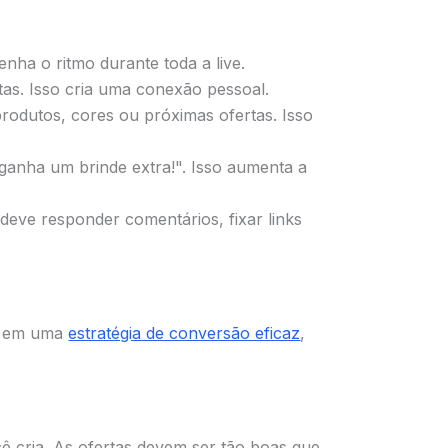
ha o ritmo durante toda a live.
s. Isso cria uma conexão pessoal.
rodutos, cores ou próximas ofertas. Isso
ganha um brinde extra!". Isso aumenta a
eve responder comentários, fixar links
ar em uma
estratégia de conversão eficaz
,
ê cria. As ofertas devem ser tão boas que