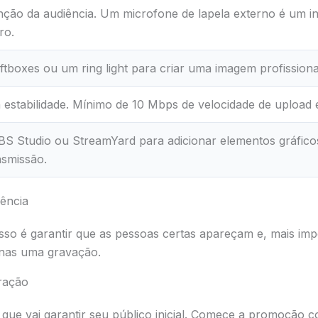
enção da audiência. Um microfone de lapela externo é um in
ro.
ftboxes ou um ring light para criar uma imagem profissiona
estabilidade. Mínimo de 10 Mbps de velocidade de upload é
 Studio ou StreamYard para adicionar elementos gráfico
nsmissão.
ência
so é garantir que as pessoas certas apareçam e, mais im
enas uma gravação.
tração
 que vai garantir seu público inicial. Comece a promoção 