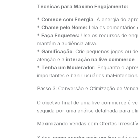
Técnicas para Máximo Engajamento:
*
Comece com Energia:
A energia do apre
*
Chame pelo Nome:
Leia os comentários 
*
Faça Enquetes:
Use os recursos de enqu
mantém a audiência ativa.
*
Gamificação:
Crie pequenos jogos ou de
atenção e a
interação na live commerce
.
*
Tenha um Moderador:
Enquanto o apres
importantes e banir usuários mal-intencion
Passo 3: Conversão e Otimização de Vend
O objetivo final de uma live commerce é
seguida por uma análise detalhada para oti
Maximizando Vendas com Ofertas Irresistív
Saber
como vender mais em live
está dir