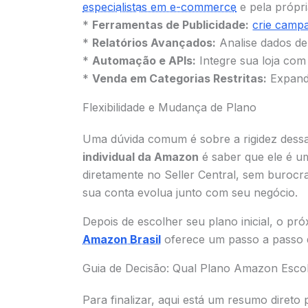
especialistas em e-commerce
e pela própri
*
Ferramentas de Publicidade:
crie camp
*
Relatórios Avançados:
Analise dados de
*
Automação e APIs:
Integre sua loja com
*
Venda em Categorias Restritas:
Expanda
Flexibilidade e Mudança de Plano
Uma dúvida comum é sobre a rigidez dessa 
individual da Amazon
é saber que ele é u
diretamente no Seller Central, sem burocra
sua conta evolua junto com seu negócio.
Depois de escolher seu plano inicial, o p
Amazon Brasil
oferece um passo a passo 
Guia de Decisão: Qual Plano Amazon Esco
Para finalizar, aqui está um resumo direto 