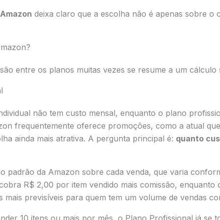
r Amazon
deixa claro que a escolha não é apenas sobre o 
 Amazon?
são entre os planos muitas vezes se resume a um cálculo s
l
dividual não tem custo mensal, enquanto o plano profissi
zon frequentemente oferece promoções, como a atual que 
lha ainda mais atrativa. A pergunta principal é:
quanto cus
ão padrão da Amazon sobre cada venda, que varia conform
cobra R$ 2,00 por item vendido mais comissão, enquanto o
s mais previsíveis para quem tem um volume de vendas con
ender 10 itens ou mais por mês, o Plano Profissional já se 