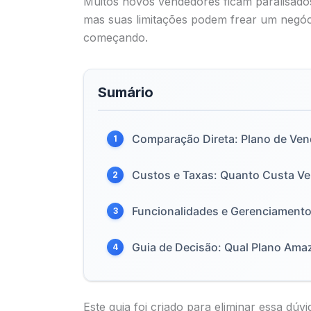
Muitos novos vendedores ficam paralisados
mas suas limitações podem frear um negóc
começando.
Sumário
Comparação Direta: Plano de Vend
1
Custos e Taxas: Quanto Custa V
2
Funcionalidades e Gerenciamento
3
Guia de Decisão: Qual Plano Ama
4
Este guia foi criado para eliminar essa d