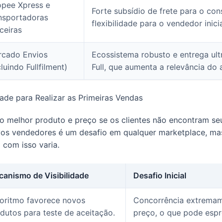
pee Xpress e
Forte subsídio de frete para o co
nsportadoras
flexibilidade para o vendedor inici
ceiras
rcado Envios
Ecossistema robusto e entrega ult
cluindo Fullfilment)
Full, que aumenta a relevância do 
idade para Realizar as Primeiras Vendas
 o melhor produto e preço se os clientes não encontram se
ovos vendedores é um desafio em qualquer marketplace, m
 com isso varia.
anismo de Visibilidade
Desafio Inicial
oritmo favorece novos
Concorrência extremam
dutos para teste de aceitação.
preço, o que pode esp