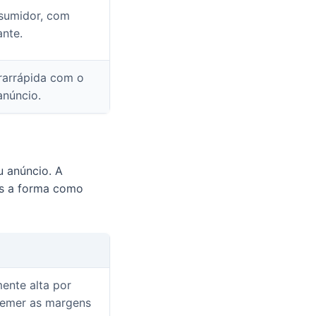
nsumidor, com
ante.
rarrápida com o
anúncio.
u anúncio. A
as a forma como
ente alta por
remer as margens