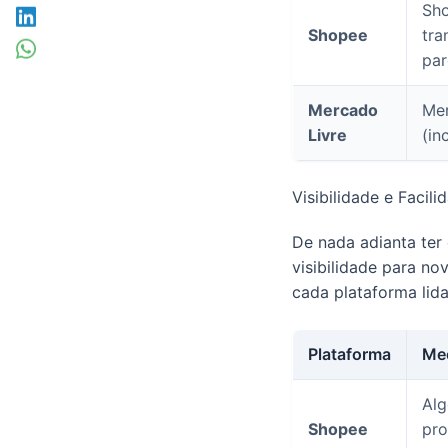
Sho
Shopee
tra
par
Mercado
Me
Livre
(in
Visibilidade e Facil
De nada adianta ter
visibilidade para n
cada plataforma lida
Plataforma
Mec
Alg
Shopee
pro