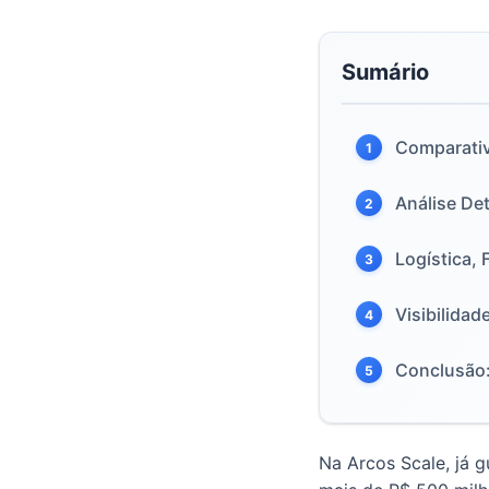
Sumário
Comparativ
1
Análise De
2
Logística, 
3
Visibilidad
4
Conclusão:
5
Na Arcos Scale, já 