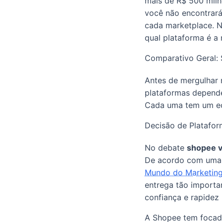
mais de R$ 500 milhõ
você não encontrará
cada marketplace. No
qual plataforma é a 
Comparativo Geral:
Antes de mergulhar n
plataformas depende
Cada uma tem um eco
Decisão de Platafo
No debate
shopee v
De acordo com uma p
Mundo do Marketin
entrega tão importa
confiança e rapidez 
A Shopee tem focado