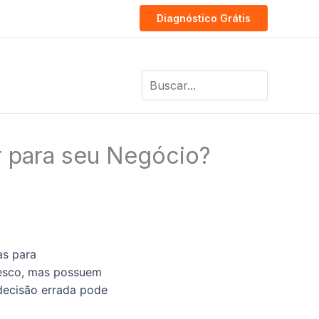
Diagnóstico Grátis
Search
for:
r para seu Negócio?
as para
tesco, mas possuem
 decisão errada pode