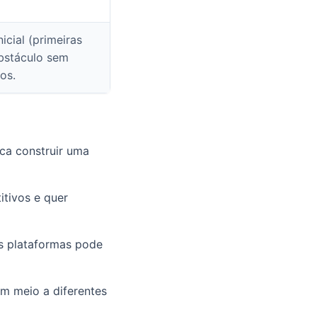
icial (primeiras
bstáculo sem
os.
sca construir uma
tivos e quer
as plataformas pode
em meio a diferentes