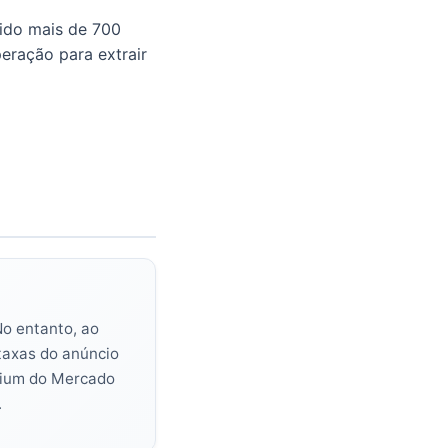
dido mais de 700
eração para extrair
No entanto, ao
 taxas do anúncio
mium do Mercado
.