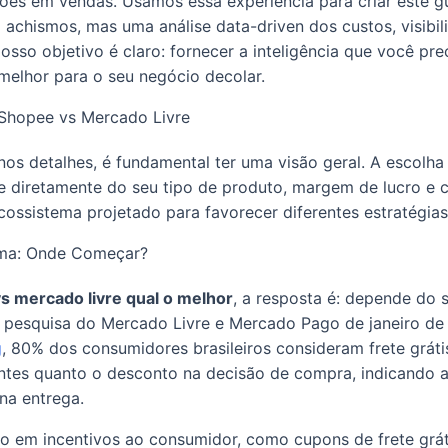
es em vendas. Usamos essa experiência para criar este gui
 achismos, mas uma análise data-driven dos custos, visibil
sso objetivo é claro: fornecer a inteligência que você prec
melhor para o seu negócio decolar.
 Shopee vs Mercado Livre
os detalhes, é fundamental ter uma visão geral. A escolha
 diretamente do seu tipo de produto, margem de lucro e c
ssistema projetado para favorecer diferentes estratégias
rma: Onde Começar?
s mercado livre qual o melhor
, a resposta é: depende do se
esquisa do Mercado Livre e Mercado Pago de janeiro de 
g
, 80% dos consumidores brasileiros consideram frete grát
ntes quanto o desconto na decisão de compra, indicando a
na entrega.
 em incentivos ao consumidor, como cupons de frete grát