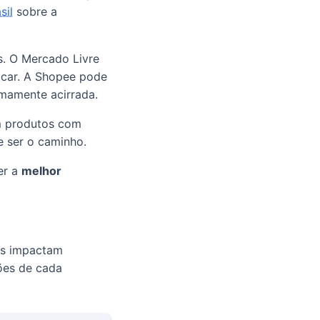
sil
sobre a
s. O Mercado Livre
acar. A Shopee pode
emamente acirrada.
em produtos com
e ser o caminho.
er a
melhor
las impactam
sões de cada