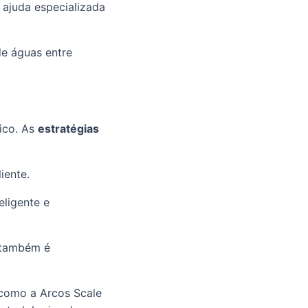
 ajuda especializada
e águas entre
sico. As
estratégias
iente.
ligente e
s também é
omo a Arcos Scale