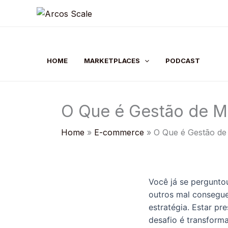
Skip
to
content
HOME
MARKETPLACES
PODCAST
O Que é Gestão de Ma
Home
E-commerce
O Que é Gestão de 
Você já se pergunt
outros mal consegue
estratégia. Estar p
desafio é transform