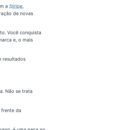
om a
Stripe
,
oração de novas
to. Você conquista
marca e, o mais
 resultados
a. Não se trata
 frente da
 pago, é uma peça no