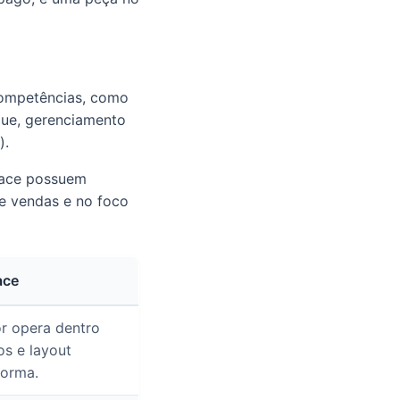
ompetências, como
que, gerenciamento
).
lace possuem
de vendas e no foco
ace
r opera dentro
os e layout
forma.