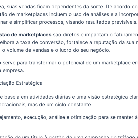
va, suas vendas ficam dependentes da sorte. De acordo c
stão de marketplaces incluem o uso de análises e a incorp
inar e simplificar processos, visando resultados previsíveis.
estão de marketplaces
são diretos e impactam o faturamen
melhora a taxa de conversão, fortalece a reputação da sua 
 o volume de vendas e o lucro do seu negócio.
 serve para transformar o potencial de um marketplace em
a empresa.
ciação Estratégica
 baseia em atividades diárias e uma visão estratégica clar
peracionais, mas de um ciclo constante.
ejamento, execução, análise e otimização para se manter à
zação de um título à gestão de uma campanha de tráfego