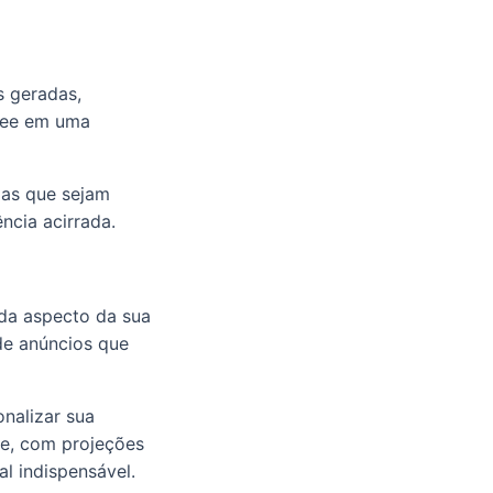
s geradas,
pee em uma
mas que sejam
ncia acirrada.
ada aspecto da sua
 de anúncios que
nalizar sua
te, com projeções
l indispensável.