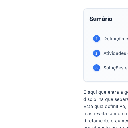
Sumário
Definição e
1
Atividades 
2
Soluções e
3
É aqui que entra a 
disciplina que separ
Este guia definitivo
mas revela como um
diretamente o aumen
crescimento no e-c