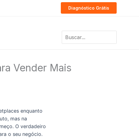
Diagnóstico Grátis
Search
for:
ara Vender Mais
etplaces enquanto
uto, mas na
omeço. O verdadeiro
ara o seu negócio.