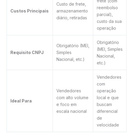
frete (com
Custo de frete,
reembolso
Custos Principais
armazenamento
parcial),
diário, retiradas
custo da sua
operação
Obrigatório
Obrigatório (MEI,
(MEI, Simples
Requisito CNPJ
Simples
Nacional,
Nacional, etc.)
etc.)
Vendedores
com
Vendedores
operação
com alto volume
local e que
Ideal Para
e foco em
buscam
escala nacional
diferencial
de
velocidade