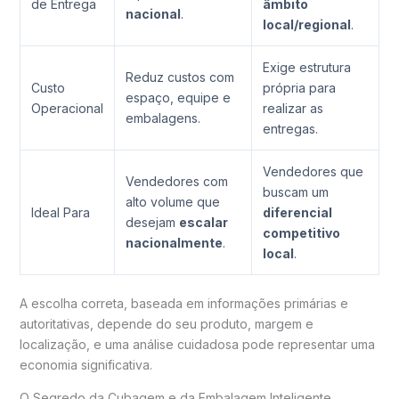
de Entrega
âmbito
nacional
.
local/regional
.
Exige estrutura
Reduz custos com
Custo
própria para
espaço, equipe e
Operacional
realizar as
embalagens.
entregas.
Vendedores que
Vendedores com
buscam um
alto volume que
Ideal Para
diferencial
desejam
escalar
competitivo
nacionalmente
.
local
.
A escolha correta, baseada em informações primárias e
autoritativas, depende do seu produto, margem e
localização, e uma análise cuidadosa pode representar uma
economia significativa.
O Segredo da Cubagem e da Embalagem Inteligente