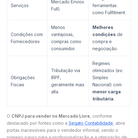
Mercado Envios
Serviços
ferramentas
Full).
como Fullfilment.
Menos
Melhores
Condições com
vantajosas,
condições
de
Fornecedores
compras como
compra e
consumidor.
negociação.
Regimes
Tributação via
otimizados (ex:
Obrigações
IRPF,
Simples
Fiscais
geralmente mais
Nacional) com
alta.
menor carga
tributária
.
O
CNPJ para vender no Mercado Livre
, conforme
destacado por fontes como a
Segato Contabilidade
, abre
portas inacessíveis para o vendedor informal, sendo o
primeiro passo para a profissionalização e a otimização de