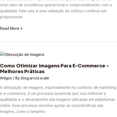
MercadoLíder?
sinal claro de excelência operacional e comprometimento com a
qualidade. Este selo é uma validação do esforço contínuo em
proporcionar
Read More »
Como
Otimizar
Como Otimizar Imagens Para E-Commerce –
Imagens
Melhores Práticas
Para
E-
Artigos
/ By
blog.arcos.scale
Commerce
A otimização de imagens, especialmente no contexto de marketing
–
e e-commerce, é um processo essencial que visa melhorar a
Melhores
qualidade e o desempenho das imagens utilizadas em plataformas
Práticas
online. Esse processo envolve ajustar as características das
imagens, como o tamanho