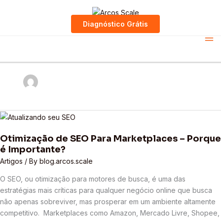
Diagnóstico Grátis
Skip
to
blog.arcos.scale
content
Otimização
de
Otimização de SEO Para Marketplaces – Porque
SEO
é Importante?
Para
Marketplaces
Artigos
/ By
blog.arcos.scale
–
O SEO, ou otimização para motores de busca, é uma das
Porque
estratégias mais críticas para qualquer negócio online que busca
é
não apenas sobreviver, mas prosperar em um ambiente altamente
Importante?
competitivo. Marketplaces como Amazon, Mercado Livre, Shopee,