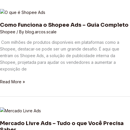
Como
Funciona
Como Funciona o Shopee Ads – Guia Completo
o
Shopee
Shopee
/ By
blog.arcos.scale
Ads
Com milhões de produtos disponíveis em plataformas como a
–
Shopee, destacar-se pode ser um grande desafio. É aqui que
Guia
entram os Shopee Ads, a solução de publicidade interna da
Completo
Shopee, projetada para ajudar os vendedores a aumentar a
exposição de
Read More »
Mercado
Livre
Mercado Livre Ads – Tudo o que Você Precisa
Ads
Saber
–