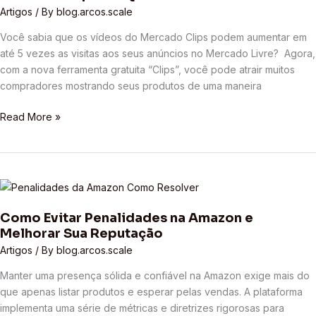
O
Artigos
/ By
blog.arcos.scale
Que
Você sabia que os vídeos do Mercado Clips podem aumentar em
é
até 5 vezes as visitas aos seus anúncios no Mercado Livre? Agora,
e
com a nova ferramenta gratuita “Clips”, você pode atrair muitos
Como
compradores mostrando seus produtos de uma maneira
Utilizar?
Read More »
Como
Evitar
Como Evitar Penalidades na Amazon e
Penalidades
Melhorar Sua Reputação
na
Amazon
Artigos
/ By
blog.arcos.scale
e
Manter uma presença sólida e confiável na Amazon exige mais do
Melhorar
que apenas listar produtos e esperar pelas vendas. A plataforma
Sua
implementa uma série de métricas e diretrizes rigorosas para
Reputação