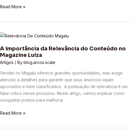
Read More »
A
Importância
A Importância da Relevância do Conteúdo no
da
Magazine Luiza
Relevância
do
Artigos
/ By
blog.arcos.scale
Conteúdo
Vender no Magalu oferece grandes oportunidades, mas exige
no
atenção a detalhes para garantir que seus anúncios sejam
Magazine
aprovados e bem classificados. A pontuação de relevância é um
Luiza
fator crítico nesse processo. Neste artigo, vamos explicar como
conquistar pontos para melhorar
Read More »