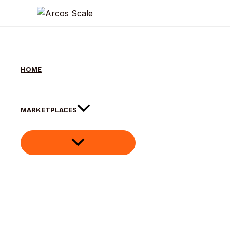
HOME
Skip to content
MARKETPLACES
Requisitos para Vender 
Home
Tiktok Shop
Requisitos para Vender no 
Você quer começar a vender no TikTok Shop em 20
documentos são aceitos e o que é realmente permi
claras geram insegurança e podem levar ao bloque
Este guia definitivo resolve esse problema. Aqui, 