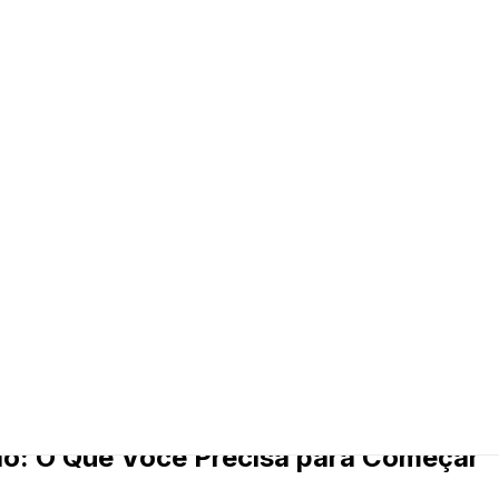
PJ). Vamos desmistificar as regras, detalhar os produtos p
isa para se cadastrar com segurança e começar a lucrar na
e Você Precisa para Começar
rma: Entenda as Regras do Jogo
cesso
ão: O Que Você Precisa para Começar