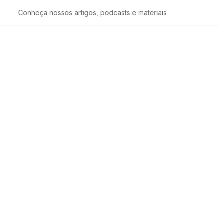
Conheça nossos artigos, podcasts e materiais
no TikTok Shop 2025: Guia p
TikTok Shop 2025: Guia para CPF e CNPJ
25 mas está perdido com a burocracia? A confusão sobre
tido vender na plataforma paralisa muitos empreendedores
io da sua loja antes mesmo da primeira venda.
você encontrará uma checklist clara e atualizada com todos