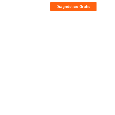
Diagnóstico Grátis
ara CPF e CNPJ
 a necessidade de CPF ou CNPJ, quais
. Informações desatualizadas e pouco
 os requisitos para vender no TikTok