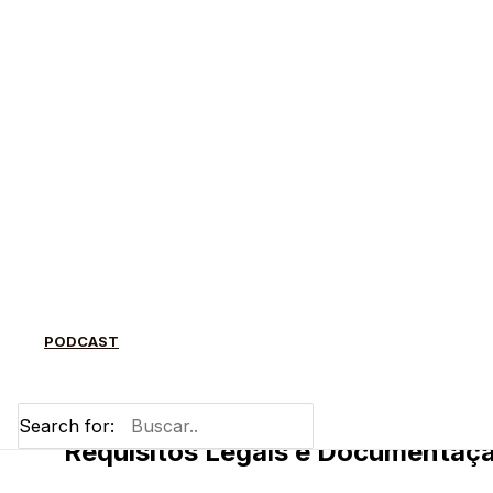
Shop, seja como pessoa física (CPF) ou jurídica (CN
infoprodutos) e fornecer a clareza que você prec
mundo.
Sumário
Requisitos Legais e Documentação: O Qu
1
Funcionalidades e Limitações da Platafo
2
PODCAST
Dúvidas Comuns e Estratégias para o Su
3
Search for:
Requisitos Legais e Documentaç