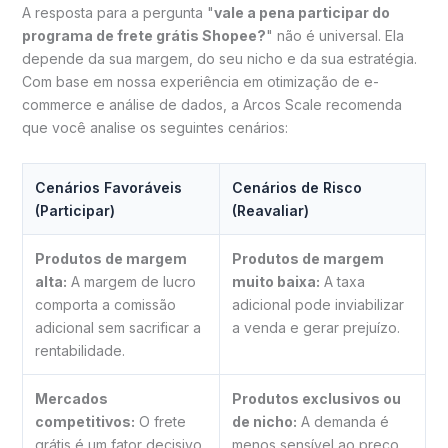
A resposta para a pergunta "
vale a pena participar do
programa de frete grátis Shopee?
" não é universal. Ela
depende da sua margem, do seu nicho e da sua estratégia.
Com base em nossa experiência em otimização de e-
commerce e análise de dados, a Arcos Scale recomenda
que você analise os seguintes cenários:
Cenários Favoráveis
Cenários de Risco
(Participar)
(Reavaliar)
Produtos de margem
Produtos de margem
alta:
A margem de lucro
muito baixa:
A taxa
comporta a comissão
adicional pode inviabilizar
adicional sem sacrificar a
a venda e gerar prejuízo.
rentabilidade.
Mercados
Produtos exclusivos ou
competitivos:
O frete
de nicho:
A demanda é
grátis é um fator decisivo
menos sensível ao preço