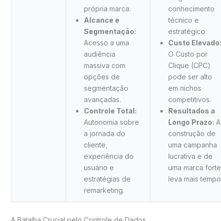
própria marca.
conhecimento
Alcance e
técnico e
Segmentação:
estratégico.
Acesso a uma
Custo Elevado
audiência
O Custo por
massiva com
Clique (CPC)
opções de
pode ser alto
segmentação
em nichos
avançadas.
competitivos.
Controle Total:
Resultados a
Autonomia sobre
Longo Prazo:
A
a jornada do
construção de
cliente,
uma campanha
experiência do
lucrativa e de
usuário e
uma marca forte
estratégias de
leva mais tempo
remarketing.
A Batalha Crucial pelo Controle de Dados