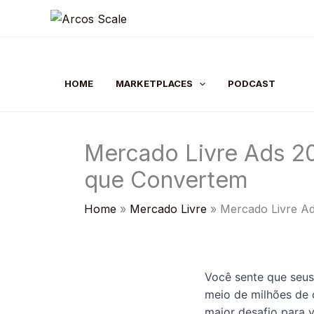
Skip
to
content
HOME
MARKETPLACES
PODCAST
Mercado Livre Ads 20
que Convertem
Home
Mercado Livre
Mercado Livre Ad
Você sente que seus
meio de milhões de o
maior desafio para 