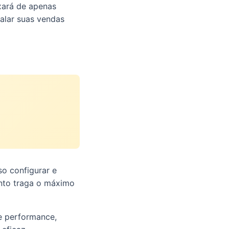
ixará de apenas
calar suas vendas
so configurar e
ento traga o máximo
de performance,