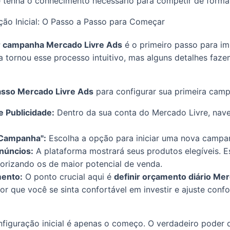
 tenha o conhecimento necessário para competir de forma 
ção Inicial: O Passo a Passo para Começar
r campanha Mercado Livre Ads
é o primeiro passo para im
a tornou esse processo intuitivo, mas alguns detalhes faze
asso Mercado Livre Ads
para configurar sua primeira cam
e Publicidade:
Dentro da sua conta do Mercado Livre, nav
 Campanha":
Escolha a opção para iniciar uma nova campa
núncios:
A plataforma mostrará seus produtos elegíveis. E
iorizando os de maior potencial de venda.
mento:
O ponto crucial aqui é
definir orçamento diário Me
 que você se sinta confortável em investir e ajuste confo
figuração inicial é apenas o começo. O verdadeiro poder 