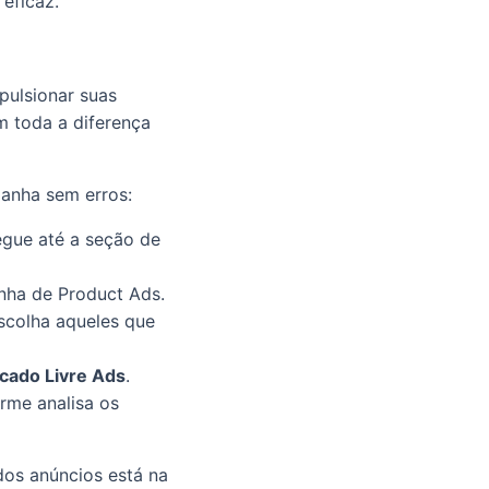
eficaz.
pulsionar suas
m toda a diferença
panha sem erros:
egue até a seção de
nha de Product Ads.
scolha aqueles que
rcado Livre Ads
.
rme analisa os
dos anúncios está na