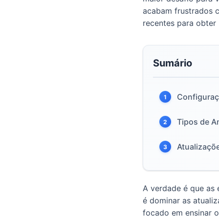
acabam frustrados c
recentes para obter 
Sumário
Configura
1
Tipos de A
2
Atualizaçõ
3
A verdade é que as e
é dominar as atualiz
focado em ensinar o