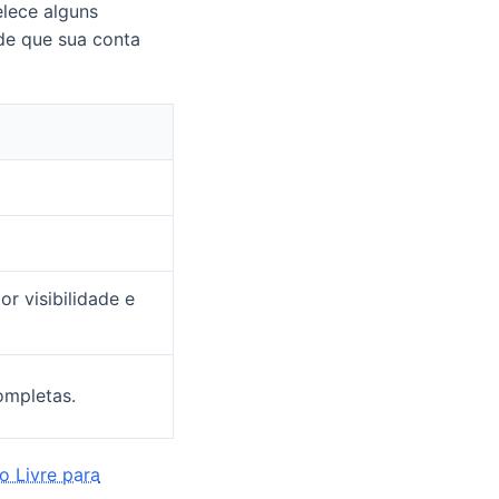
elece alguns
 de que sua conta
r visibilidade e
completas.
 Livre para