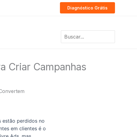
Diagnóstico Grátis
Search
for:
ra Criar Campanhas
 Convertem
 estão perdidos no
ntes em clientes é o
ivre Ads, mas