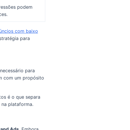
mpressões podem
ces.
úncios com baixo
stratégia para
 necessário para
um com um propósito
tos é o que separa
 na plataforma.
rand Ads
. Embora