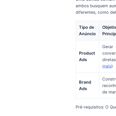
ambos busquem aumen
diferentes, como de
Tipo de
Objeti
Anúncio
Princip
Gerar
Product
conver
Ads
diretas
mais
)
Constr
Brand
reconh
Ads
de ma
Pré-requisitos: O Q