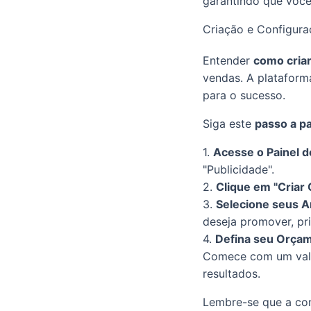
garantindo que você
Criação e Configura
Entender
como cria
vendas. A plataform
para o sucesso.
Siga este
passo a p
1.
Acesse o Painel d
"Publicidade".
2.
Clique em "Criar
3.
Selecione seus A
deseja promover, pr
4.
Defina seu Orça
Comece com um valor
resultados.
Lembre-se que a con