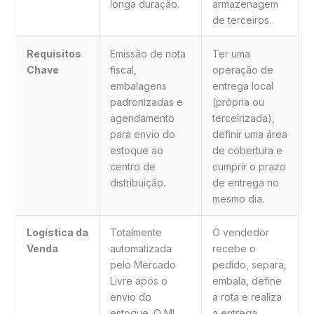
longa duração.
armazenagem
de terceiros.
Requisitos
Emissão de nota
Ter uma
Chave
fiscal,
operação de
embalagens
entrega local
padronizadas e
(própria ou
agendamento
terceirizada),
para envio do
definir uma área
estoque ao
de cobertura e
centro de
cumprir o prazo
distribuição.
de entrega no
mesmo dia.
Logística da
Totalmente
O vendedor
Venda
automatizada
recebe o
pelo Mercado
pedido, separa,
Livre após o
embala, define
envio do
a rota e realiza
estoque. O ML
a entrega,