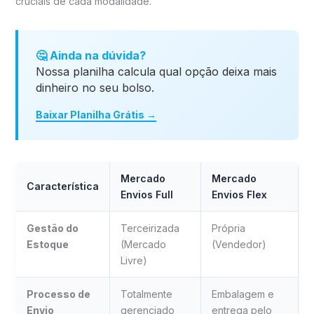
cruciais de cada modalidade.
🤔 Ainda na dúvida?
Nossa planilha calcula qual opção deixa mais
dinheiro no seu bolso.
Baixar Planilha Grátis →
Mercado
Mercado
Característica
Envios Full
Envios Flex
Gestão do
Terceirizada
Própria
Estoque
(Mercado
(Vendedor)
Livre)
Processo de
Totalmente
Embalagem e
Envio
gerenciado
entrega pelo