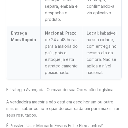
separa, embala e
confirmando-a
despacha o
via aplicativo.
produto.
Entrega
Nacional:
Prazo
Local:
Imbatível
Mais Rápida
de 24 a 48 horas
na sua cidade,
para a maioria do
com entrega no
país, pois o
mesmo dia da
estoque já está
compra. Não se
estrategicamente
aplica a nível
posicionado.
nacional.
Estratégia Avançada: Otimizando sua Operação Logística
A verdadeira maestria não está em escolher um ou outro,
mas em saber como e quando usar cada um para maximizar
seus resultados.
É Possível Usar Mercado Envios Full e Flex Juntos?