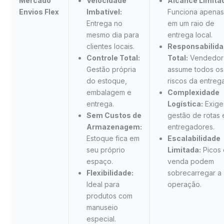
Mercado
Velocidade
Alcance Limita
Envios Flex
Imbatível:
Funciona apenas
Entrega no
em um raio de
mesmo dia para
entrega local.
clientes locais.
Responsabilid
Controle Total:
Total:
Vendedor
Gestão própria
assume todos os
do estoque,
riscos da entrega
embalagem e
Complexidade
entrega.
Logística:
Exige
Sem Custos de
gestão de rotas 
Armazenagem:
entregadores.
Estoque fica em
Escalabilidade
seu próprio
Limitada:
Picos
espaço.
venda podem
Flexibilidade:
sobrecarregar a
Ideal para
operação.
produtos com
manuseio
especial.