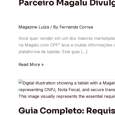
Parceiro Magalu Divul
O
Guia
Definitivo
do
Magazine Luíza
/ By
Fernanda Correa
Parceiro
Magalu
Você quer vender em um dos maiores marketplac
Divulgador
na Magalu com CPF” leva a muitas informações c
plataforma de lojistas. Este guia […]
Read More »
Guia
Completo:
Requisitos
Essenciais
Guia Completo: Requis
para