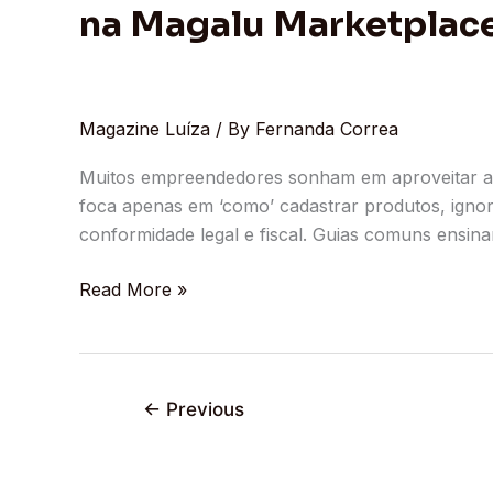
Vender
na Magalu Marketplac
na
Magalu
Marketplace
Magazine Luíza
/ By
Fernanda Correa
Muitos empreendedores sonham em aproveitar a g
foca apenas em ‘como’ cadastrar produtos, ignora
conformidade legal e fiscal. Guias comuns ensin
Read More »
←
Previous