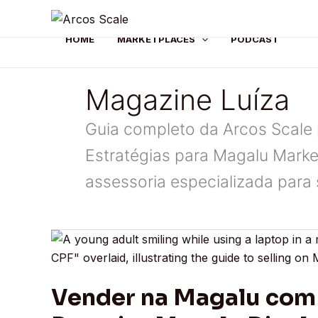
Skip
to
HOME
MARKETPLACES
PODCAST
content
Magazine Luíza
Guia completo da Arcos Scale 
Estratégias para Magalu Market
assessoria especializada para s
Vender
na
Magalu
Vender na Magalu com 
com
CPF: