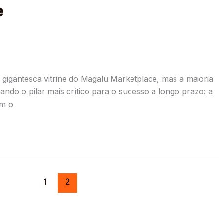
e
igantesca vitrine do Magalu Marketplace, mas a maioria
ndo o pilar mais crítico para o sucesso a longo prazo: a
am o
1
2