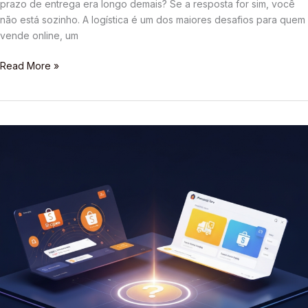
prazo de entrega era longo demais? Se a resposta for sim, você
não está sozinho. A logística é um dos maiores desafios para quem
vende online, um
Read More »
Vender
na
Shopee
ou
Mercado
Livre:
Qual
o
Melhor
para
seu
Negócio?