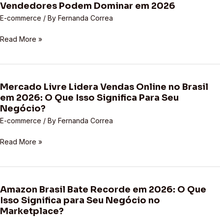
Vendedores Podem Dominar em 2026
para
Veio
Vendedores
para
E-commerce
/ By
Fernanda Correa
de
Ficar:
Marketplace
Read More »
Como
Vendedores
Podem
Dominar
em
Mercado Livre Lidera Vendas Online no Brasil
Mercado
em 2026: O Que Isso Significa Para Seu
2026
Livre
Negócio?
Lidera
E-commerce
/ By
Fernanda Correa
Vendas
Online
Read More »
no
Brasil
em
2026:
Amazon Brasil Bate Recorde em 2026: O Que
O
Amazon
Isso Significa para Seu Negócio no
Que
Brasil
Marketplace?
Isso
Bate