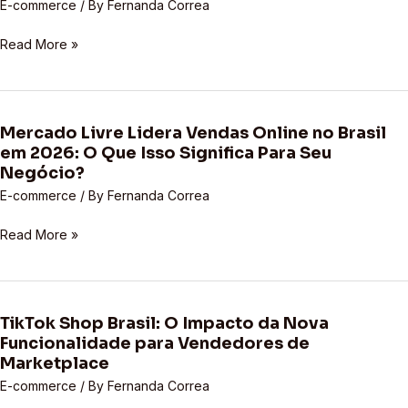
Significa
E-commerce
/ By
Fernanda Correa
Recorde
Para
em
Read More »
Seu
2026:
Negócio?
O
Que
Isso
Mercado Livre Lidera Vendas Online no Brasil
Significa
Mercado
em 2026: O Que Isso Significa Para Seu
para
Livre
Negócio?
Seu
Lidera
Negócio
E-commerce
/ By
Fernanda Correa
Vendas
no
Online
Read More »
Marketplace?
no
Brasil
em
2026:
TikTok Shop Brasil: O Impacto da Nova
O
TikTok
Funcionalidade para Vendedores de
Que
Shop
Marketplace
Isso
Brasil:
Significa
E-commerce
/ By
Fernanda Correa
O
Para
Impacto