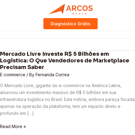
Skip
Diagnóstico Grátis
to
E-commerce
content
Mercado Livre Investe R$ 5 Bilhões em
Mercado
Logística: O Que Vendedores de Marketplace
Livre
Precisam Saber
Investe
E-commerce
/ By
Fernanda Correa
R$
5
O Mercado Livre, gigante do e-commerce na América Latina,
Bilhões
anunciou um investimento massivo de R$ 5 bilhões em sua
em
infraestrutura logística no Brasil. Esta notícia, embora pareça focada
Logística:
apenas na operação da plataforma, tem um impacto direto e
O
profundo em […]
Que
Vendedores
Read More »
de