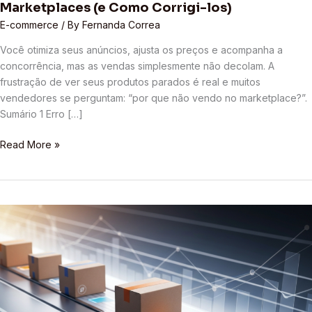
Marketplaces (e Como Corrigi-los)
E-commerce
/ By
Fernanda Correa
Você otimiza seus anúncios, ajusta os preços e acompanha a
concorrência, mas as vendas simplesmente não decolam. A
frustração de ver seus produtos parados é real e muitos
vendedores se perguntam: “por que não vendo no marketplace?”.
Sumário 1 Erro […]
Read More »
O
que
é
Fulfillment?
Guia
Definitivo
da