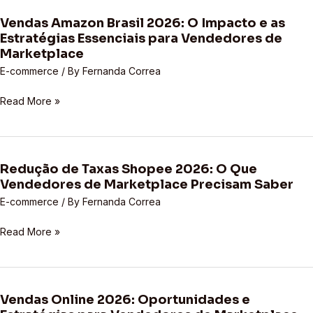
Vendedores
Vendas Amazon Brasil 2026: O Impacto e as
de
Vendas
Estratégias Essenciais para Vendedores de
Marketplace
Amazon
Marketplace
Precisam
Brasil
Saber
E-commerce
/ By
Fernanda Correa
2026:
O
Read More »
Impacto
e
as
Estratégias
Redução de Taxas Shopee 2026: O Que
Essenciais
Redução
Vendedores de Marketplace Precisam Saber
para
de
Vendedores
Taxas
E-commerce
/ By
Fernanda Correa
de
Shopee
Read More »
Marketplace
2026:
O
Que
Vendedores
de
Vendas Online 2026: Oportunidades e
Vendas