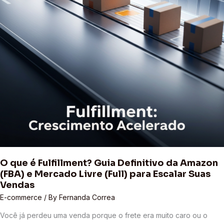
Amazon
(FBA)
e
Mercado
Livre
(Full)
para
Escalar
Suas
Vendas
O que é Fulfillment? Guia Definitivo da Amazon
(FBA) e Mercado Livre (Full) para Escalar Suas
Vendas
E-commerce
/ By
Fernanda Correa
Você já perdeu uma venda porque o frete era muito caro ou o