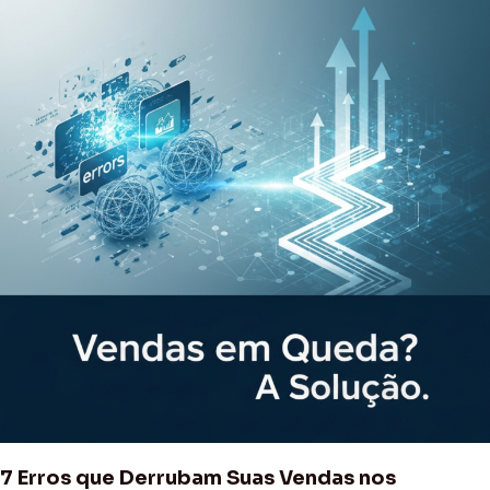
que
Derrubam
Suas
Vendas
nos
Marketplaces
(e
Como
Corrigi-
los)
7 Erros que Derrubam Suas Vendas nos