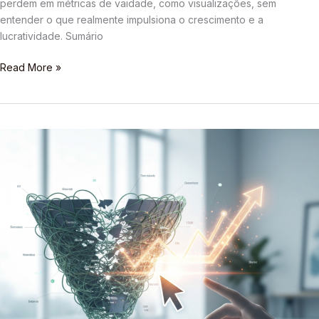
perdem em métricas de vaidade, como visualizações, sem
entender o que realmente impulsiona o crescimento e a
lucratividade. Sumário
Read More »
7
Erros
Fatais
que
Impedem
Suas
Vendas
nos
Marketplaces
(e
Como
Corrigi-