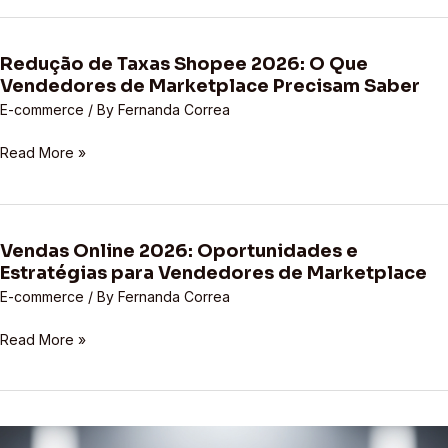
as
Estratégias
Redução de Taxas Shopee 2026: O Que
Essenciais
Redução
Vendedores de Marketplace Precisam Saber
para
de
Vendedores
Taxas
E-commerce
/ By
Fernanda Correa
de
Shopee
Read More »
Marketplace
2026:
O
Que
Vendedores
de
Vendas Online 2026: Oportunidades e
Vendas
Estratégias para Vendedores de Marketplace
Marketplace
Online
Precisam
2026:
E-commerce
/ By
Fernanda Correa
Saber
Oportunidades
Read More »
e
Estratégias
para
Vendedores
de
Mercado