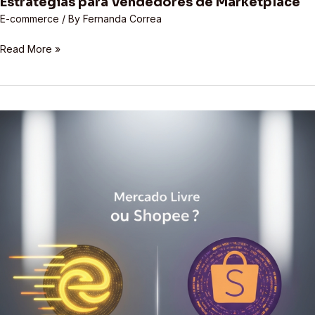
Estratégias para Vendedores de Marketplace
Marketplace
Online
Precisam
2026:
E-commerce
/ By
Fernanda Correa
Saber
Oportunidades
Read More »
e
Estratégias
para
Vendedores
de
Mercado
Marketplace
Livre
ou
Shopee:
Qual
a
Melhor
Plataforma
para
Vender
em
2024?