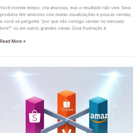
Você investe tempo, cria anúncios, mas o resultado não vem. Seus
produtos têm anúncios com muitas visualizações e poucas vendas,
e você se pergunta: “por que não consigo vender no mercado
livre?” ou em outros grandes canais. Essa frustração é
Read More »
Mercado
Livre
vs
Shopee
vs
Amazon:
Qual
a
Melhor
Plataforma