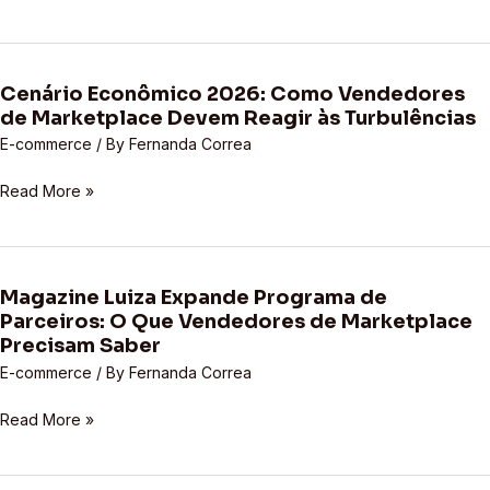
Usuários
em
2026:
Cenário Econômico 2026: Como Vendedores
O
Cenário
de Marketplace Devem Reagir às Turbulências
Que
Econômico
Isso
2026:
E-commerce
/ By
Fernanda Correa
Significa
Como
Read More »
Para
Vendedores
Seu
de
Negócio?
Marketplace
Devem
Reagir
Magazine Luiza Expande Programa de
Magazine
Parceiros: O Que Vendedores de Marketplace
às
Luiza
Precisam Saber
Turbulências
Expande
E-commerce
/ By
Fernanda Correa
Programa
de
Read More »
Parceiros:
O
Que