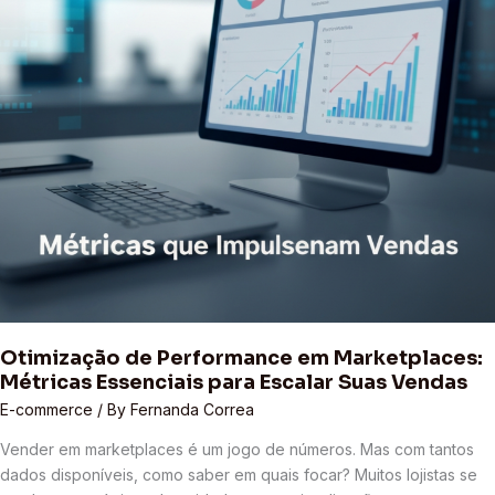
para
Escalar
Suas
Vendas
Otimização de Performance em Marketplaces:
Métricas Essenciais para Escalar Suas Vendas
E-commerce
/ By
Fernanda Correa
Vender em marketplaces é um jogo de números. Mas com tantos
dados disponíveis, como saber em quais focar? Muitos lojistas se