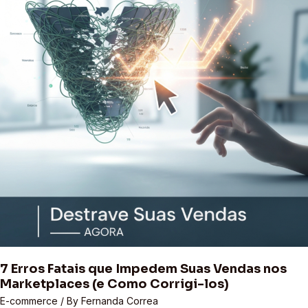
Impedem
Suas
Vendas
nos
Marketplaces
(e
Como
Corrigi-
los)
7 Erros Fatais que Impedem Suas Vendas nos
Marketplaces (e Como Corrigi-los)
E-commerce
/ By
Fernanda Correa