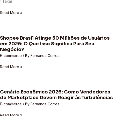
1 Taxas
Read More »
Shopee Brasil Atinge 50 Milhões de Usuários
Shopee
em 2026: O Que Isso Significa Para Seu
Brasil
Negócio?
Atinge
E-commerce
/ By
Fernanda Correa
50
Milhões
Read More »
de
Usuários
em
2026:
Cenário Econômico 2026: Como Vendedores
O
Cenário
de Marketplace Devem Reagir às Turbulências
Que
Econômico
Isso
2026:
E-commerce
/ By
Fernanda Correa
Significa
Como
Read More »
Para
Vendedores