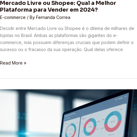
Mercado Livre ou Shopee: Qual a Melhor
Plataforma para Vender em 2024?
E-commerce
/ By
Fernanda Correa
Decidir entre Mercado Livre ou Shopee é o dilema de milhares de
lojistas no Brasil. Ambas as plataformas são gigantes do e-
commerce, mas possuem diferenças cruciais que podem definir o
sucesso ou o fracasso da sua operação. Qual delas oferece
Read More »
Otimização
de
Performance
em
Marketplaces:
Métricas
Essenciais