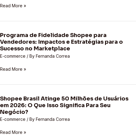
Read More »
Seu
da
Negócio?
Nova
Funcionalidade
para
Programa de Fidelidade Shopee para
Vendedores
Programa
Vendedores: Impactos e Estratégias para o
de
de
Sucesso no Marketplace
Marketplace
Fidelidade
E-commerce
/ By
Fernanda Correa
Shopee
para
Read More »
Vendedores:
Impactos
e
Estratégias
Shopee Brasil Atinge 50 Milhões de Usuários
para
Shopee
em 2026: O Que Isso Significa Para Seu
o
Brasil
Negócio?
Sucesso
Atinge
no
E-commerce
/ By
Fernanda Correa
50
Marketplace
Milhões
Read More »
de