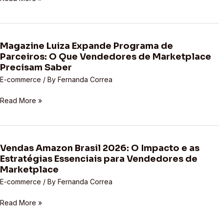
Seu
de
Negócio?
Marketplace
Devem
Reagir
Magazine Luiza Expande Programa de
Magazine
Parceiros: O Que Vendedores de Marketplace
às
Luiza
Precisam Saber
Turbulências
Expande
E-commerce
/ By
Fernanda Correa
Programa
de
Read More »
Parceiros:
O
Que
Vendedores
Vendas Amazon Brasil 2026: O Impacto e as
de
Vendas
Estratégias Essenciais para Vendedores de
Marketplace
Amazon
Marketplace
Precisam
Brasil
Saber
E-commerce
/ By
Fernanda Correa
2026:
O
Read More »
Impacto
e