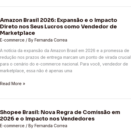
Marketplace
Precisam
Saber
Amazon Brasil 2026: Expansão e o Impacto
Amazon
Direto nos Seus Lucros como Vendedor de
Brasil
Marketplace
2026:
E-commerce
/ By
Fernanda Correa
Expansão
e
A notícia da expansão da Amazon Brasil em 2026 e a promessa de
o
redução nos prazos de entrega marcam um ponto de virada crucial
Impacto
para o cenário do e-commerce nacional. Para você, vendedor de
Direto
marketplace, essa não é apenas uma
nos
Seus
Read More »
Lucros
como
Vendedor
de
Shopee Brasil: Nova Regra de Comissão em
Shopee
Marketplace
2026 e o Impacto nos Vendedores
Brasil:
Nova
E-commerce
/ By
Fernanda Correa