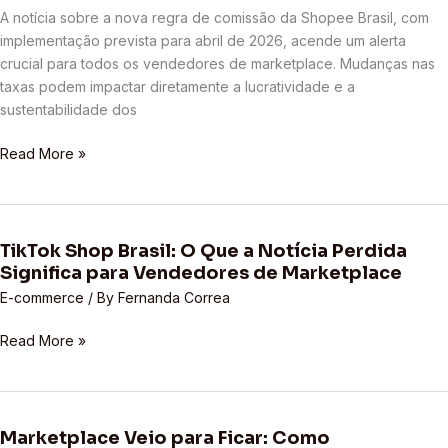
Regra
A notícia sobre a nova regra de comissão da Shopee Brasil, com
de
implementação prevista para abril de 2026, acende um alerta
Comissão
crucial para todos os vendedores de marketplace. Mudanças nas
em
taxas podem impactar diretamente a lucratividade e a
2026
sustentabilidade dos
e
o
Read More »
Impacto
nos
Vendedores
TikTok Shop Brasil: O Que a Notícia Perdida
TikTok
Significa para Vendedores de Marketplace
Shop
Brasil:
E-commerce
/ By
Fernanda Correa
O
Read More »
Que
a
Notícia
Perdida
Significa
Marketplace Veio para Ficar: Como
Marketplace